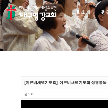
교회소개
평
[이른비새벽기도회]
이른비새벽기도회 성경통독
관리자