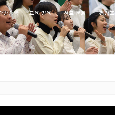
강방송국
교육·양육
선교·문화
평강포