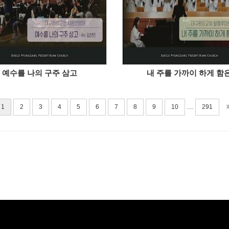
예수를 나의 구주 삼고
내 주를 가까이 하게 함
...
1
2
3
4
5
6
7
8
9
10
291