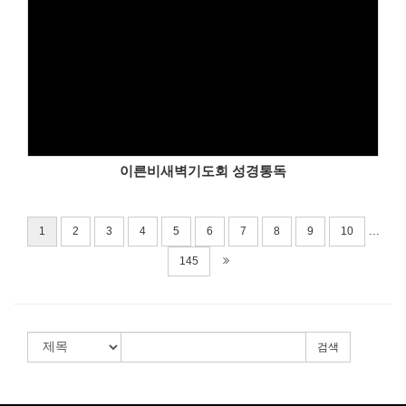
이른비새벽기도회 성경통독
...
1
2
3
4
5
6
7
8
9
10
145
검색