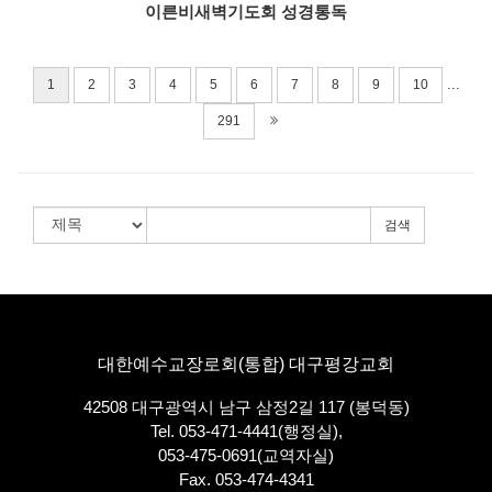
이른비새벽기도회 성경통독
...
1
2
3
4
5
6
7
8
9
10
291
검색
대한예수교장로회(통합) 대구평강교회
42508 대구광역시 남구 삼정2길 117 (봉덕동)
Tel. 053-471-4441(행정실),
053-475-0691(교역자실)
Fax. 053-474-4341